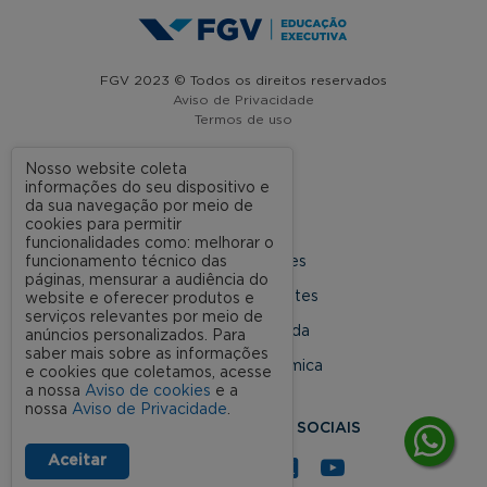
FGV 2023 © Todos os direitos reservados
Aviso de Privacidade
Termos de uso
Nosso website coleta
informações do seu dispositivo e
A FGV
da sua navegação por meio de
cookies para permitir
Contato
funcionalidades como: melhorar o
funcionamento técnico das
Nossas Unidades
páginas, mensurar a audiência do
Dúvidas Frequentes
website e oferecer produtos e
serviços relevantes por meio de
Rede Conveniada
anúncios personalizados. Para
saber mais sobre as informações
Ouvidoria Acadêmica
e cookies que coletamos, acesse
a nossa
Aviso de cookies
e a
nossa
Aviso de Privacidade
.
SIGA NOSSAS REDES SOCIAIS
Aceitar