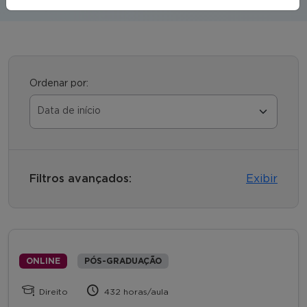
Ordenar por:
Filtros avançados:
Exibir
ONLINE
PÓS-GRADUAÇÃO
Direito
432 horas/aula