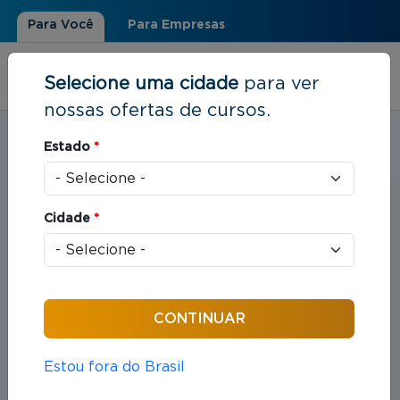
Para Você
Para Empresas
Selecione uma cidade
para ver
nossas ofertas de cursos.
Estudar em:
Ribeirão Preto, SP
Estado
*
Você está aqui
Home
»
Direito
Cidade
*
Cursos em Direito
Compreende o estudo das leis e das práticas
jurídicas que organizam as relações entre indivíduos
e sociedade.
Estou fora do Brasil