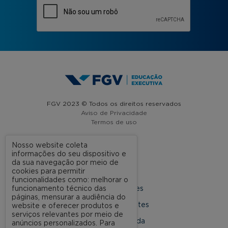
FGV 2023 © Todos os direitos reservados
Aviso de Privacidade
Termos de uso
Nosso website coleta
informações do seu dispositivo e
A FGV
da sua navegação por meio de
cookies para permitir
Contato
funcionalidades como: melhorar o
funcionamento técnico das
Nossas Unidades
páginas, mensurar a audiência do
Dúvidas Frequentes
website e oferecer produtos e
serviços relevantes por meio de
Rede Conveniada
anúncios personalizados. Para