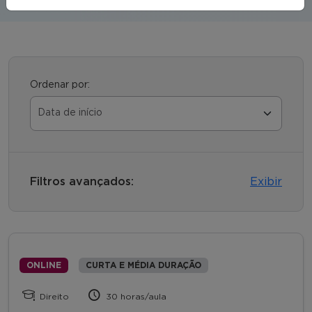
Ordenar por:
Filtros avançados:
Exibir
ONLINE
CURTA E MÉDIA DURAÇÃO
Direito
30 horas/aula