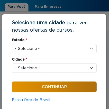
Para Você
Para Empresas
Selecione uma cidade
para ver
nossas ofertas de cursos.
Estudar em:
Santos, SP
Estado
*
Você está aqui
Home
»
Direito
Cidade
*
Cursos em Direito
Compreende o estudo das leis e das práticas
jurídicas que organizam as relações entre indivíduos
e sociedade.
Estou fora do Brasil