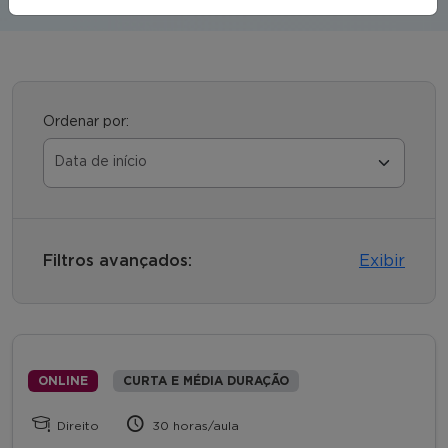
Ordenar por:
Filtros avançados:
Exibir
ONLINE
CURTA E MÉDIA DURAÇÃO
Direito
30 horas/aula