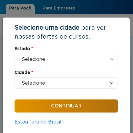
Para Você
Para Empresas
Selecione uma cidade
para ver
nossas ofertas de cursos.
Estudar em:
Santos, SP
Estado
*
Você está aqui
Home
»
Direito
Cidade
*
Cursos em Direito
Compreende o estudo das leis e das práticas
jurídicas que organizam as relações entre indivíduos
e sociedade.
Estou fora do Brasil