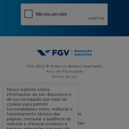
FGV 2023 © Todos os direitos reservados
Aviso de Privacidade
Termos de uso
Nosso website coleta
informações do seu dispositivo e
A FGV
da sua navegação por meio de
cookies para permitir
Contato
funcionalidades como: melhorar o
funcionamento técnico das
Nossas Unidades
páginas, mensurar a audiência do
Dúvidas Frequentes
website e oferecer produtos e