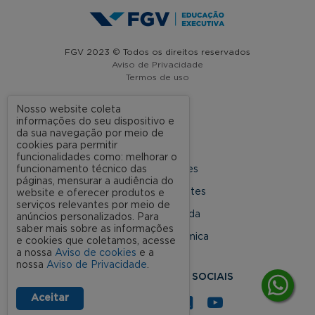
FGV 2023 © Todos os direitos reservados
Aviso de Privacidade
Termos de uso
Nosso website coleta
informações do seu dispositivo e
A FGV
da sua navegação por meio de
cookies para permitir
Contato
funcionalidades como: melhorar o
funcionamento técnico das
Nossas Unidades
páginas, mensurar a audiência do
Dúvidas Frequentes
website e oferecer produtos e
serviços relevantes por meio de
Rede Conveniada
anúncios personalizados. Para
saber mais sobre as informações
Ouvidoria Acadêmica
e cookies que coletamos, acesse
a nossa
Aviso de cookies
e a
nossa
Aviso de Privacidade
.
SIGA NOSSAS REDES SOCIAIS
Aceitar