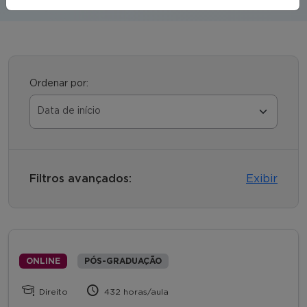
Ordenar por:
Filtros avançados:
Exibir
ONLINE
PÓS-GRADUAÇÃO
Direito
432 horas/aula