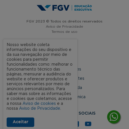
FGV 2023 © Todos os direitos reservados
Aviso de Privacidade
Termos de uso
Nosso website coleta
informações do seu dispositivo e
A FGV
da sua navegação por meio de
cookies para permitir
Contato
funcionalidades como: melhorar o
funcionamento técnico das
Nossas Unidades
páginas, mensurar a audiência do
Dúvidas Frequentes
website e oferecer produtos e
serviços relevantes por meio de
Rede Conveniada
anúncios personalizados. Para
saber mais sobre as informações
Ouvidoria Acadêmica
e cookies que coletamos, acesse
a nossa
Aviso de cookies
e a
nossa
Aviso de Privacidade
.
SIGA NOSSAS REDES SOCIAIS
Aceitar