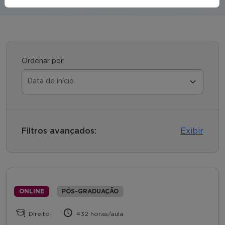
Ordenar por:
Filtros avançados:
Exibir
ONLINE
PÓS-GRADUAÇÃO
Direito
432 horas/aula