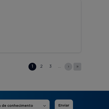
1
2
3
…
›
»
 de Interesse
*
a de conhecimento