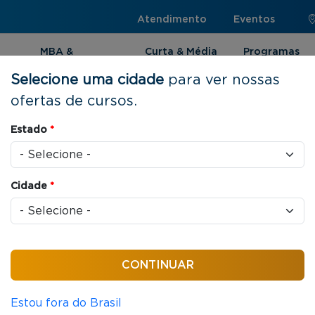
Atendimento
Eventos
MBA &
Curta & Média
Programas
Pós-graduação
Duração
Internacionai
Selecione uma cidade
para ver nossas
ofertas de cursos.
Estado
*
to
Cidade
*
cas jurídicas que organizam as relações entre
Estou fora do Brasil