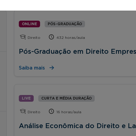
ONLINE
PÓS-GRADUAÇÃO
Direito
432 horas/aula
Pós-Graduação em Direito Empres
Saiba mais
LIVE
CURTA E MÉDIA DURAÇÃO
Direito
16 horas/aula
Análise Econômica do Direito e La