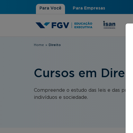
Para Você
Para Empresas
Home
»
Direito
Você está aqui
Cursos em Direi
Compreende o estudo das leis e das práti
indivíduos e sociedade.