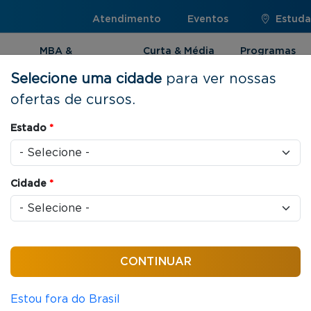
Atendimento
Eventos
Estuda
MBA &
Curta & Média
Programas
Pós-graduação
Duração
Internacionai
Selecione uma cidade
para ver nossas
ofertas de cursos.
Estado
*
istração Pública
Cidade
*
o de órgãos ou empresas públicas. Engloba temas
 políticas e serviços públicos, política e
 e segurança pública.
Estou fora do Brasil