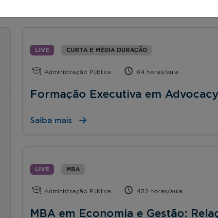
LIVE
CURTA E MÉDIA DURAÇÃO
Administração Pública
64 horas/aula
Formação Executiva em Advocacy e
Saiba mais
LIVE
MBA
Administração Pública
432 horas/aula
MBA em Economia e Gestão: Rela