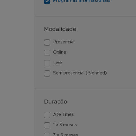
Programas Internacionais
Modalidade
Presencial
Online
Live
Semipresencial (Blended)
Duração
Até 1 mês
1 a 3 meses
3 a 6 meses