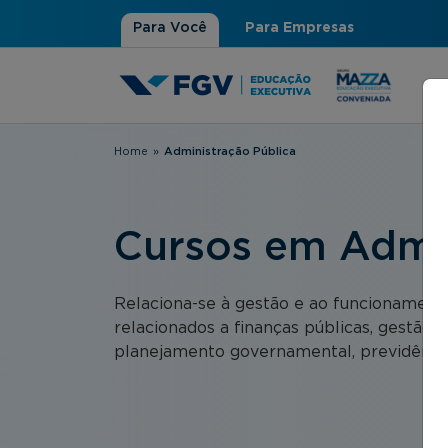
Para Você
Para Empresas
Home
»
Administração Pública
Você está aqui
Cursos em Admin
Relaciona-se à gestão e ao funcionament
relacionados a finanças públicas, gestão de
planejamento governamental, previdência