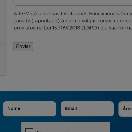
A FGV e/ou as suas Instituições Educacionais Con
canal(is) apontado(s) para divulgar cursos com co
previstos na Lei 13.709/2018 (LGPD) e a sua forma
Áreas
Nome
*
E-mail
*
Áre