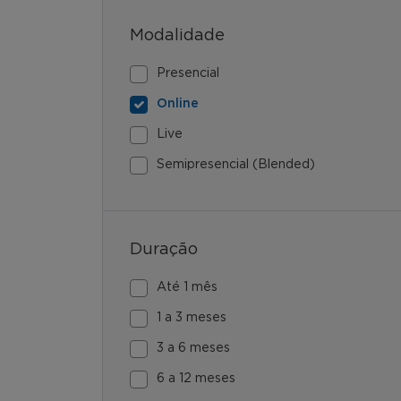
Modalidade
Presencial
Online
Live
Semipresencial (Blended)
Duração
Até 1 mês
1 a 3 meses
3 a 6 meses
6 a 12 meses