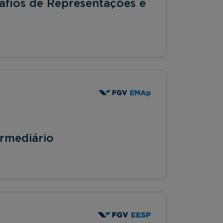
safios de Representações e
ermediário