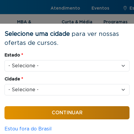
Atendimento
Eventos
E
MBA &
Curta & Média
Programas
Pós-graduação
Duração
Internacionai
Selecione uma cidade
para ver nossas
ofertas de cursos.
Estado
*
sos
Cidade
*
ONLINE
CURSOS GRATUITOS
Estratégia e Negócios
7 horas/aula
Introdução às Questões Climática
Estou fora do Brasil