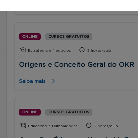
Saiba mais
ONLINE
CURSOS GRATUITOS
Estratégia e Negócios
8 horas/aula
Origens e Conceito Geral do OKR
Saiba mais
ONLINE
CURSOS GRATUITOS
Educação e Humanidades
2 horas/aula