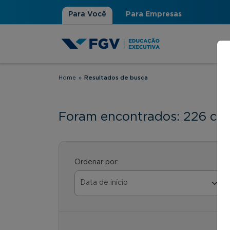
Para Você
Para Empresas
Home
»
Resultados de busca
Você está aqui
Foram encontrados: 226 cur
Ordenar por: