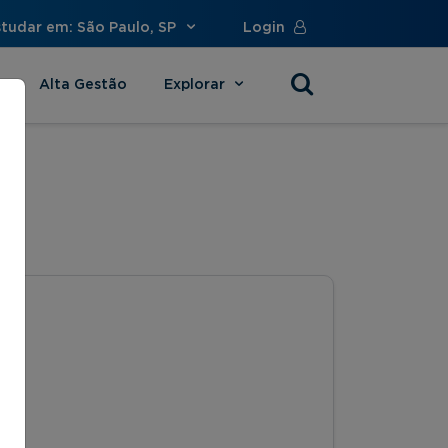
studar em: São Paulo, SP
Login
Alta Gestão
Explorar
s
s