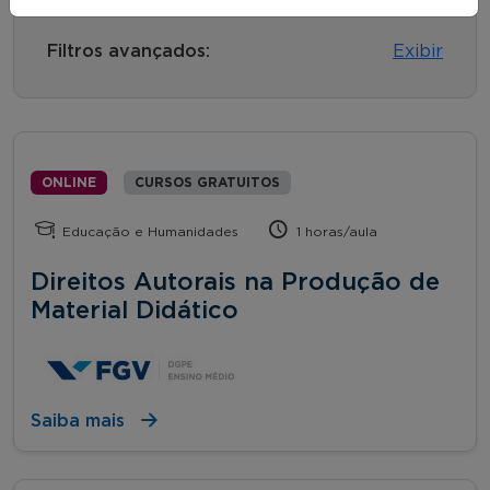
Filtros avançados:
Exibir
ONLINE
CURSOS GRATUITOS
Educação e Humanidades
1 horas/aula
Direitos Autorais na Produção de
Material Didático
Saiba mais