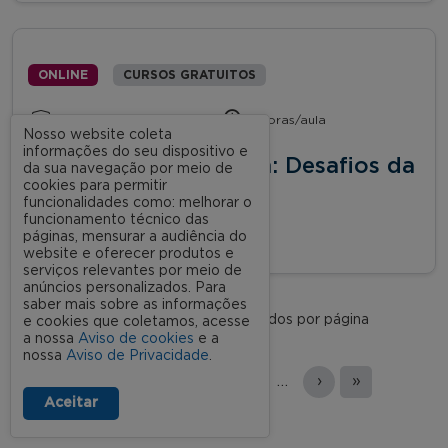
ONLINE
CURSOS GRATUITOS
Estratégia e Negócios
5 horas/aula
Nosso website coleta
informações do seu dispositivo e
Gestão Enxuta e Lean: Desafios da
da sua navegação por meio de
cookies para permitir
Implantação
funcionalidades como: melhorar o
funcionamento técnico das
páginas, mensurar a audiência do
Saiba mais
website e oferecer produtos e
serviços relevantes por meio de
anúncios personalizados. Para
saber mais sobre as informações
Mostrar
resultados por página
e cookies que coletamos, acesse
a nossa
Aviso de cookies
e a
nossa
Aviso de Privacidade
.
Páginas
«
‹
1
2
3
…
›
»
Aceitar