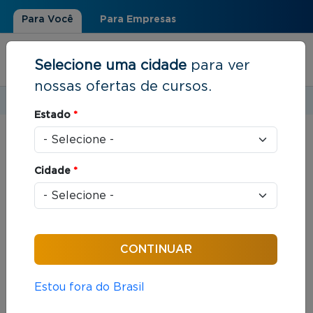
Para Você
Para Empresas
Selecione uma cidade
para ver
nossas ofertas de cursos.
Estudar em:
São Paulo, SP
Estado
*
Você está aqui
Home
»
Resultados de busca
Cidade
*
Foram encontrados: 226 cursos
Ordenar por:
Estou fora do Brasil