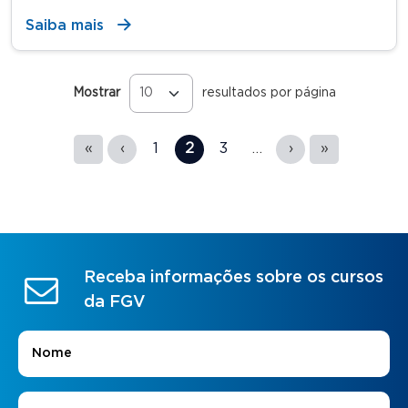
Saiba mais
Mostrar
resultados por página
Páginas
«
‹
1
2
3
…
›
»
Receba informações sobre os cursos
da FGV
Nome
*
E-mail
*