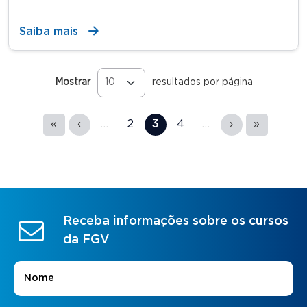
Saiba mais
Mostrar
resultados por página
Páginas
«
‹
…
2
3
4
…
›
»
Receba informações sobre os cursos
da FGV
Nome
*