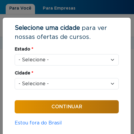
Para Você
Para Empresas
Selecione uma cidade
para ver
nossas ofertas de cursos.
Estudar em:
São Paulo, SP
Estado
*
Você está aqui
Home
»
Resultados de busca
Cidade
*
Foram encontrados: 375 cursos
Ordenar por:
Estou fora do Brasil