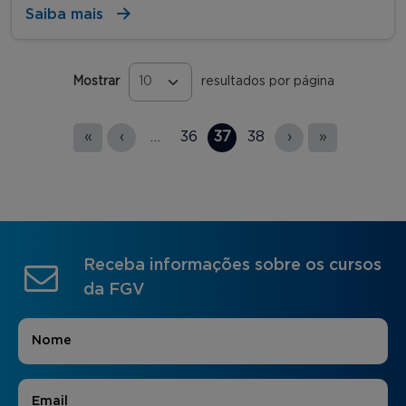
Saiba mais
Mostrar
resultados por página
Páginas
«
‹
…
36
37
38
›
»
Receba informações sobre os cursos
da FGV
Nome
*
E-mail
*