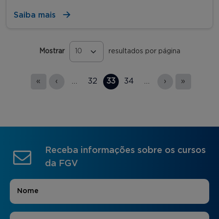
Saiba mais
Mostrar
resultados por página
Páginas
«
‹
…
32
33
34
…
›
»
Receba informações sobre os cursos
da FGV
Nome
*
E-mail
*