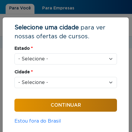
Para Você
Para Empresas
Selecione uma cidade
para ver
nossas ofertas de cursos.
Estudar em:
São Paulo, SP
Estado
*
Você está aqui
Home
»
Resultados de busca
Cidade
*
Foram encontrados: 376 cursos
Ordenar por:
Estou fora do Brasil