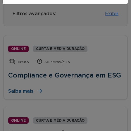
Filtros avançados:
Exibir
ONLINE
CURTA E MÉDIA DURAÇÃO
Direito
30 horas/aula
Compliance e Governança em ESG
Saiba mais
ONLINE
CURTA E MÉDIA DURAÇÃO