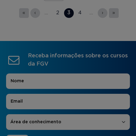
Páginas
«
‹
…
2
3
4
…
›
»
Receba informações sobre os cursos
da FGV
Nome
*
E-mail
*
Áreas de Interesse
*
Área de conhecimento