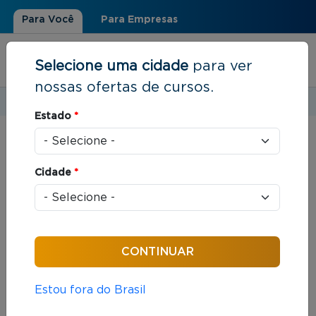
Para Você
Para Empresas
Selecione uma cidade
para ver
nossas ofertas de cursos.
Estudar em:
Manaus, AM
Estado
*
Você está aqui
Home
»
Resultados de busca
Cidade
*
Foram encontrados: 145 cursos
Ordenar por:
Estou fora do Brasil