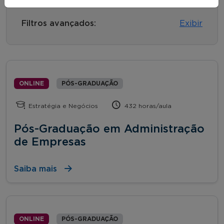
Filtros avançados:
Exibir
ONLINE
PÓS-GRADUAÇÃO
Estratégia e Negócios
432 horas/aula
Pós-Graduação em Administração
de Empresas
Saiba mais
ONLINE
PÓS-GRADUAÇÃO