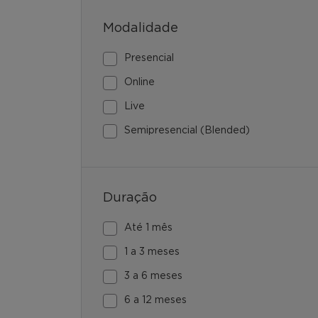
Modalidade
Presencial
Online
Live
Semipresencial (Blended)
Duração
Até 1 mês
1 a 3 meses
3 a 6 meses
6 a 12 meses