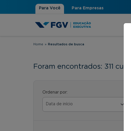
Para Você
Para Empresas
Home
»
Resultados de busca
Você está aqui
Foram encontrados: 311 curs
Ordenar por: