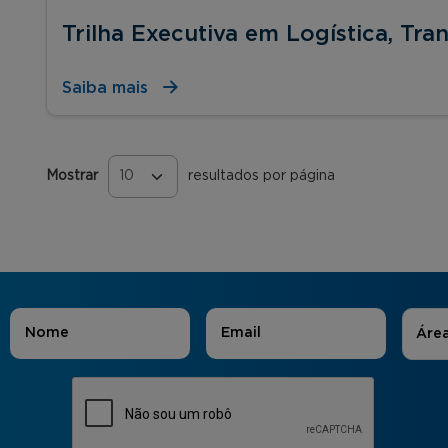
Trilha Executiva em Logística, Tra
Saiba mais
Mostrar
resultados por página
Páginas
Áreas
Nome
*
E-mail
*
Áre