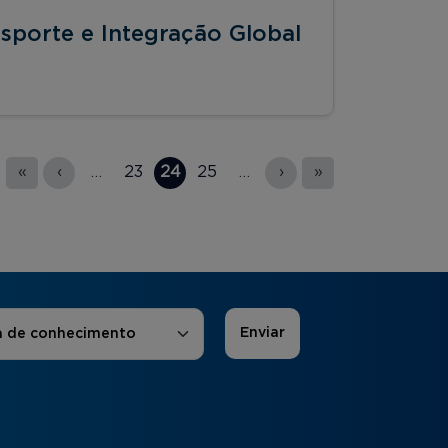
nsporte e Integração Global
«
‹
…
23
24
25
…
›
»
 de Interesse
*
a de conhecimento