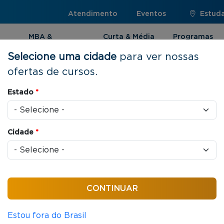
Atendimento
Eventos
Estuda
MBA &
Curta & Média
Programas
Pós-graduação
Duração
Internacionai
Selecione uma cidade
para ver nossas
ofertas de cursos.
Estado
*
os
Cidade
*
ONLINE
TRILHA EXECUTIVA
Marketing e Vendas
96 horas/aula
Trilha Executiva em Formulação da 
Estou fora do Brasil
Tributos & Growth