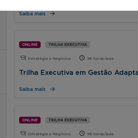
Saiba mais
ONLINE
TRILHA EXECUTIVA
Estratégia e Negócios
96 horas/aula
Trilha Executiva em Gestão Adapta
Saiba mais
ONLINE
TRILHA EXECUTIVA
Estratégia e Negócios
96 horas/aula