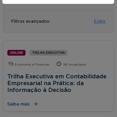
Filtros avançados:
Exibir
ONLINE
TRILHA EXECUTIVA
Economia e Finanças
96 horas/aula
Trilha Executiva em Contabilidade
Empresarial na Prática: da
Informação à Decisão
Saiba mais