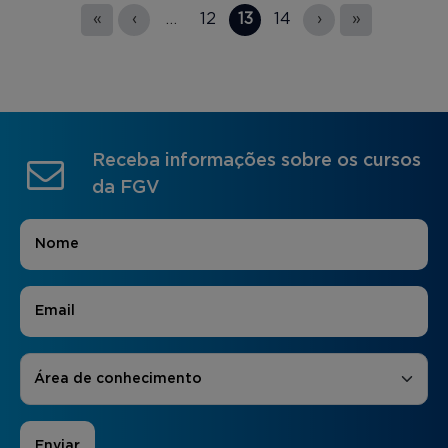
Páginas
«
‹
…
12
13
14
›
»
Receba informações sobre os cursos
da FGV
Nome
*
E-mail
*
Áreas de Interesse
*
Área de conhecimento