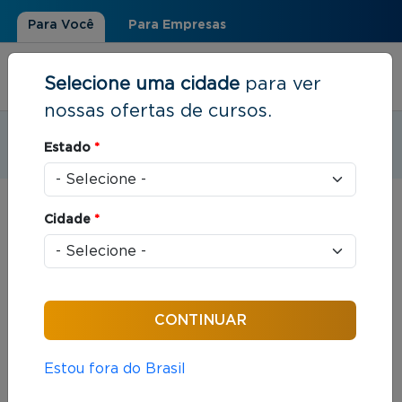
Para Você
Para Empresas
Selecione uma cidade
para ver
nossas ofertas de cursos.
Estudar em:
Fortaleza, CE
Estado
*
Você está aqui
Home
»
Resultados de busca
Cidade
*
Foram encontrados: 145 cursos
Ordenar por:
Estou fora do Brasil