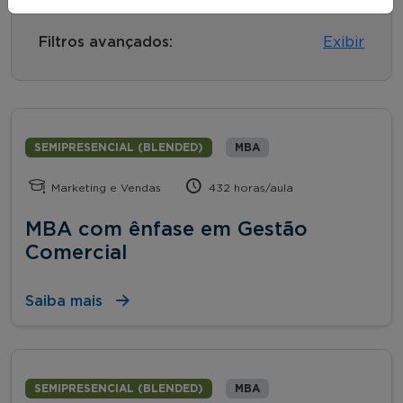
Filtros avançados:
Exibir
SEMIPRESENCIAL (BLENDED)
MBA
Marketing e Vendas
432 horas/aula
MBA com ênfase em Gestão
Comercial
Saiba mais
SEMIPRESENCIAL (BLENDED)
MBA