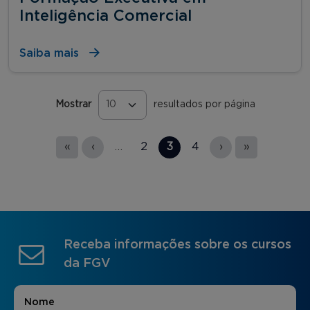
Inteligência Comercial
Saiba mais
Mostrar
resultados por página
Páginas
«
‹
…
2
3
4
›
»
Receba informações sobre os cursos
da FGV
Nome
*