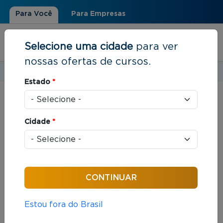
Para Você
Para Empresas
Selecione uma cidade
para ver
nossas ofertas de cursos.
Estudar em:
Rio de Janeiro, RJ
Estado
*
Você está aqui
Home
»
Resultados de busca
Cidade
*
Foram encontrados: 38 cursos
Ordenar por:
Estou fora do Brasil