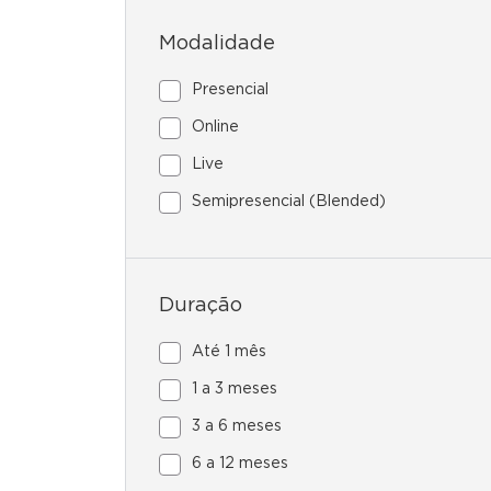
Modalidade
Presencial
Online
Live
Semipresencial (Blended)
Duração
Até 1 mês
1 a 3 meses
3 a 6 meses
6 a 12 meses