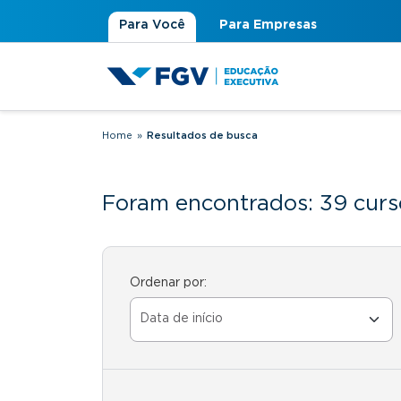
Para Você
Para Empresas
Home
»
Resultados de busca
Você está aqui
Foram encontrados: 39 curs
Ordenar por: