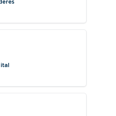
íderes
ital