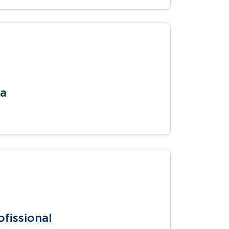
va
fissional