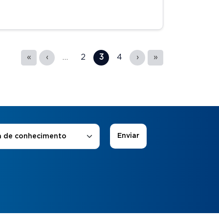
«
‹
…
2
3
4
›
»
 de Interesse
*
a de conhecimento