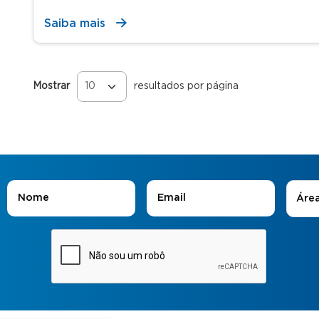
Saiba mais
Mostrar
resultados por página
Páginas
Áreas
Nome
*
E-mail
*
Áre