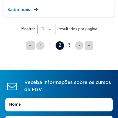
Saiba mais
Mostrar
resultados por página
Páginas
«
‹
1
2
3
›
»
Receba informações sobre os cursos
da FGV
Nome
*