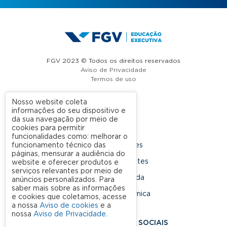
FGV 2023 © Todos os direitos reservados
Aviso de Privacidade
Termos de uso
Nosso website coleta
informações do seu dispositivo e
A FGV
da sua navegação por meio de
cookies para permitir
Contato
funcionalidades como: melhorar o
funcionamento técnico das
Nossas Unidades
páginas, mensurar a audiência do
Dúvidas Frequentes
website e oferecer produtos e
serviços relevantes por meio de
Rede Conveniada
anúncios personalizados. Para
saber mais sobre as informações
Ouvidoria Acadêmica
e cookies que coletamos, acesse
a nossa
Aviso de cookies
e a
nossa
Aviso de Privacidade
.
SIGA NOSSAS REDES SOCIAIS