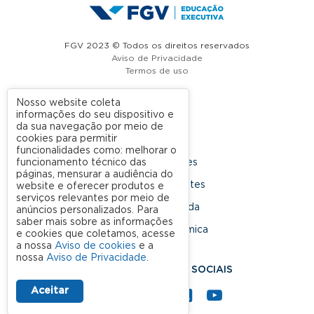
FGV 2023 © Todos os direitos reservados
Aviso de Privacidade
Termos de uso
Nosso website coleta
informações do seu dispositivo e
A FGV
da sua navegação por meio de
cookies para permitir
Contato
funcionalidades como: melhorar o
funcionamento técnico das
Nossas Unidades
páginas, mensurar a audiência do
Dúvidas Frequentes
website e oferecer produtos e
serviços relevantes por meio de
Rede Conveniada
anúncios personalizados. Para
saber mais sobre as informações
Ouvidoria Acadêmica
e cookies que coletamos, acesse
a nossa
Aviso de cookies
e a
nossa
Aviso de Privacidade
.
SIGA NOSSAS REDES SOCIAIS
Aceitar