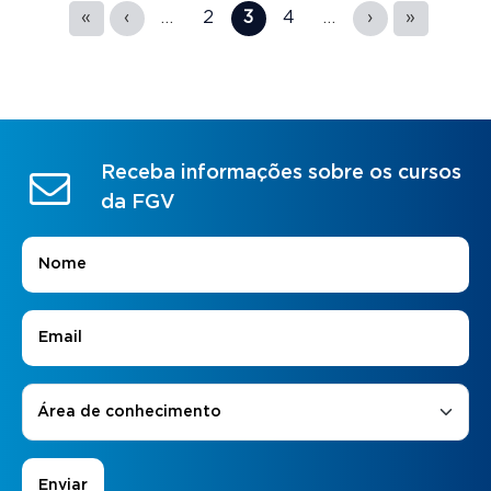
Páginas
«
‹
…
2
3
4
…
›
»
Receba informações sobre os cursos
da FGV
Nome
*
E-mail
*
Áreas de Interesse
*
Área de conhecimento