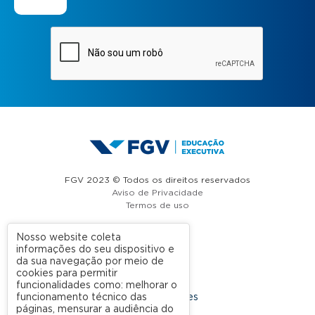
FGV 2023 © Todos os direitos reservados
Aviso de Privacidade
Termos de uso
Nosso website coleta
informações do seu dispositivo e
A FGV
da sua navegação por meio de
cookies para permitir
Contato
funcionalidades como: melhorar o
funcionamento técnico das
Nossas Unidades
páginas, mensurar a audiência do