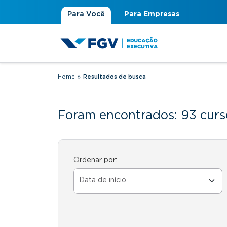
Para Você
Para Empresas
Home
»
Resultados de busca
Você está aqui
Foram encontrados: 93 curs
Ordenar por: