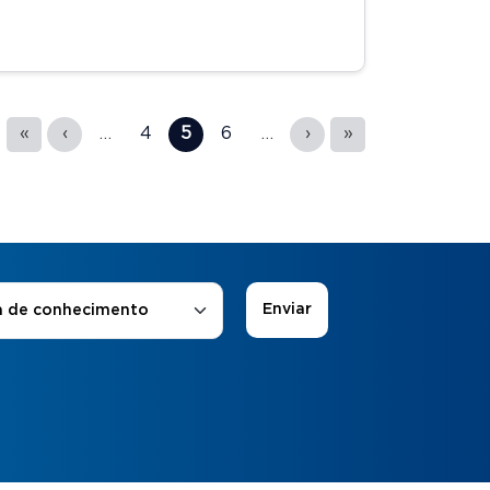
«
‹
…
4
5
6
…
›
»
 de Interesse
*
a de conhecimento