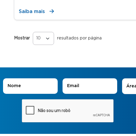
Saiba mais
Mostrar
resultados por página
Páginas
Áreas
Nome
*
E-mail
*
Áre