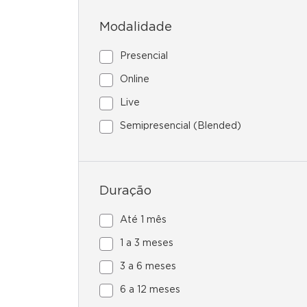
Modalidade
Presencial
Online
Live
Semipresencial (Blended)
Duração
Até 1 mês
1 a 3 meses
3 a 6 meses
6 a 12 meses