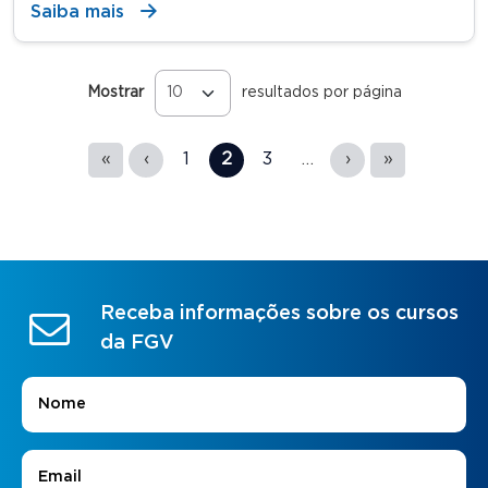
Saiba mais
Mostrar
resultados por página
Páginas
«
‹
1
2
3
…
›
»
Receba informações sobre os cursos
da FGV
Nome
*
E-mail
*